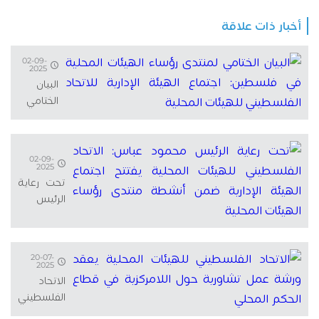
بخصوص
الأوضاع في
أخبار ذات علاقة
المناطق
المستهدفة
02-09-
2025
ضمن م...
البيان
الختامي
لمنتدى
رؤساء
الهيئات
02-09-
المحلية
2025
في
تحت رعاية
الرئيس
فلسطين:
محمود
اجتماع
عباس:
الهيئ...
الاتحاد
20-07-
الفلسطيني
2025
الاتحاد
للهيئات
المحلية
الفلسطيني
يفتت...
للهيئات