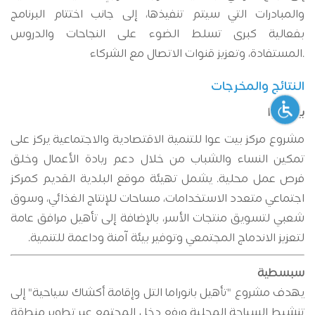
والمبادرات التي سيتم تنفيذها، إلى جانب اختتام البرنامج
بفعالية كبرى تسلط الضوء على النجاحات والدروس
المستفادة، وتعزيز قنوات الاتصال مع الشركاء.
النتائج والمخرجات
بيت عوا
مشروع مركز بيت عوا للتنمية الاقتصادية والاجتماعية يركز على
تمكين النساء والشباب من خلال دعم ريادة الأعمال وخلق
فرص عمل محلية. يشمل تهيئة موقع البلدية القديم كمركز
اجتماعي متعدد الاستخدامات، مساحات للإنتاج الغذائي، وسوق
شعبي لتسويق منتجات الأسر، بالإضافة إلى تأهيل مرافق عامة
لتعزيز الاندماج المجتمعي وتوفير بيئة آمنة وداعمة للتنمية
.
سبسطية
يهدف مشروع "تأهيل بانوراما التل وإقامة أكشاك سياحية" إلى
تنشيط السياحة المحلية ورفع دخل المجتمع عبر تطوير منطقة