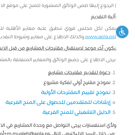
الرجوع إليها ضمن الوثائق المنشورة للمنح على موقع الاتحاد (
آلية التقديم:
يمكن لكل مجلس قروي تنطبق عليه معايير الأهلية للت
(
www.apla.ps
)، وكذلك الاطلاع على معايير وشروط التقديم وكذلك معايير التقييم المفصلة.
يكون آخر موعد لاستقبال مقترحات المشاريع من قبل الاتحاد يوم الخميس الموافق 24/8/2023 الساعة الثالثة من بعد الظهر.
يرجى الاطلاع على جميع الوثائق والمعايير المتعلقة بالمشروع وإرشادات التقديم من خلال تحميل الملفات أدناه:
دعوة لتقديم مقترحات مشاريع
نموذج مقترح أولي لفكرة مشروع
نموذج تقييم المقترحات الأولية
إرشادات للمتقدمين للحصول على المنح الفرعية
الدليل التشغيلي للمنح الفرعية
من خلال البريد الاليكتروني التالي:
m.musleh@apla.ps
، أو من خلال رقم الجوال 315171 597 972+