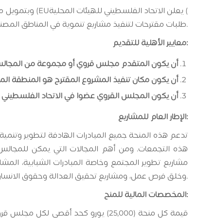
يعلن الاتحاد الفلسطيني للهيئات المحلية (
EU
) وبتمويل من الاتحاد الأوروبي (
طلبات مقترحات لتنفيذ مشاريع تنموية في المناطق المصنفة (ج) ضمن الشروط المحددة ومعايير الأهلية للتقديم والمجالات المستهدفة.
معايير الأهلية للتقديم:
أن يكون المتقدم مجلس قروي
أو مجموعة من المجالس 
أن يكون مكان تنفيذ المشروع المقترح هو المنطقة الم
أن يكون المجلس القروي عضوا في الاتحاد الفلسطيني لل
الإطار العام للمشاريع:
تدعم هذه المنحة جميع المبادرات الهادفة لتطوير وتنمية
هذه التجمعات. ومن أهم المجالات التي يمكن للمجالس الق
مشاريع تطوير المجتمع وخاصة المبادرات الشبابية، المشاري
وخلق فرص عمل، ومشاريع تحقيق العدالة وحقوق الانسان وبناء القدرات.
المخصصات المالية للمنح:
قيمة كل منحة (25,000) يورو كحد أقص